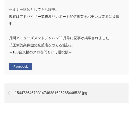
セミナー講師としても活躍中。
現在はアドバイザー業務及びレポート配信事業をパチンコ業界に提供
中。
月間アミューズメントジャパン11月号に記事が掲載されました！
『圧倒的高稼働の繁盛店をつくる秘訣』
～100台規模のスロ専門という選択肢～
Facebook
15447364678314748381625265448528.jpg