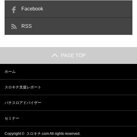
Facebook
RSS
PAGE TOP
ホーム
スロキチ支援レポート
パチスロアドバイザー
セミナー
Copyright ©
スロキチ.com
All rights reserved.