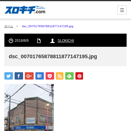
ホーム
dsc_00701765878811877147195.jpg
2018/8/9
SLOKICHI
dsc_00701765878811877147195.jpg