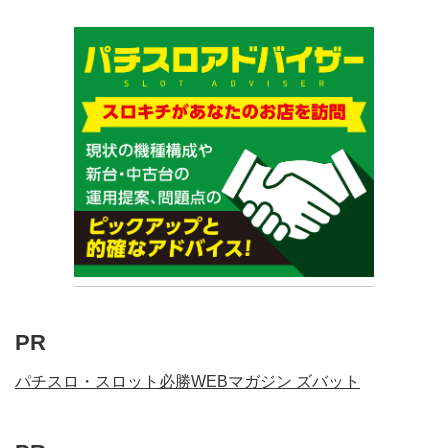
PR
パチスロ・スロット必勝WEBマガジン ズバット