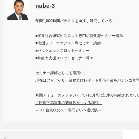
nabe-3
年間1,000時間パチスロを遊技し研究している。
■船井総合研究所スロット専門店特化型セミナー講師
■南洲ソフトウエアスロ専セミナー講師
■パックエックスロットセミナー
■常総市支援スロットセミナー等々
セミナー講師としても活躍中。
現在はアドバイザー業務及びレポート配信事業をパチンコ業
月間アミューズメントジャパン11月号に記事が掲載されまし
『圧倒的高稼働の繁盛店をつくる秘訣』
～100台規模のスロ専門という選択肢～