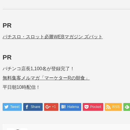
PR
パチスロ・スロット必勝WEBマガジン ズバット
PR
パチンコ店長1,100名が登録完了！
無料集客メルマガ「マーケターRの朝食」
平日朝10時配信！
Tweet
Share
+1
Hatena
Pocket
RSS