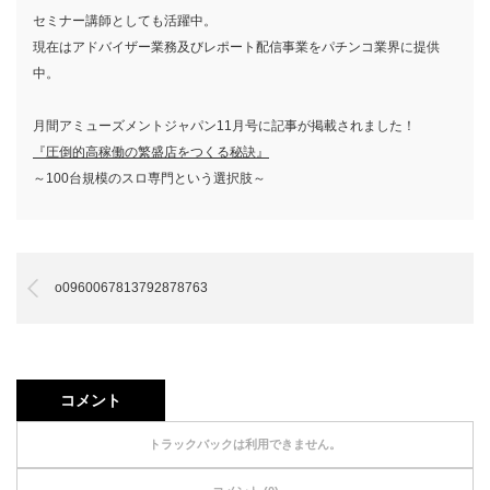
セミナー講師としても活躍中。
現在はアドバイザー業務及びレポート配信事業をパチンコ業界に提供
中。
月間アミューズメントジャパン11月号に記事が掲載されました！
『圧倒的高稼働の繁盛店をつくる秘訣』
～100台規模のスロ専門という選択肢～
o0960067813792878763
コメント
トラックバックは利用できません。